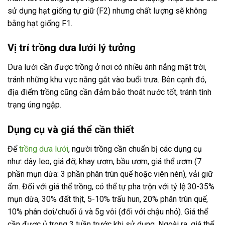
sử dụng hạt giống tự giữ (F2) nhưng chất lượng sẽ không
bằng hạt giống F1.
Vị trí trồng dưa lưới lý tưởng
Dưa lưới cần được trồng ở nơi có nhiều ánh nắng mặt trời,
tránh những khu vực nắng gắt vào buổi trưa. Bên cạnh đó,
địa điểm trồng cũng cần đảm bảo thoát nước tốt, tránh tình
trạng úng ngập.
Dụng cụ và giá thể cần thiết
Để
trồng dưa lưới
, người trồng cần chuẩn bị các dụng cụ
như: dây leo, giá đỡ, khay ươm, bầu ươm, giá thể ươm (7
phần mụn dừa: 3 phần phân trùn quế hoặc viên nén), vải giữ
ẩm. Đối với giá thể trồng, có thể tự pha trộn với tỷ lệ 30-35%
mụn dừa, 30% đất thịt, 5-10% trấu hun, 20% phân trùn quế,
10% phân dơi/chuối ủ và 5g vôi (đối với chậu nhỏ). Giá thể
cần được ủ trong 3 tuần trước khi sử dụng. Ngoài ra, giá thể