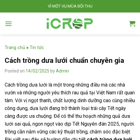
S
VÌ MỘT VỤ MÙA BỘI THU
k
i
p
t
o
Trang chủ
»
Tin tức
c
o
Cách trồng dưa lưới chuẩn chuyên gia
n
Posted on
14/02/2025
by
Admin
t
e
Cách trồng dưa lưới là một trong những điều mà các nhà
n
vườn và những người yêu thích rau quả tại Việt Nam rất quan
t
tâm. Với vị ngọt thanh, chất lượng dinh dưỡng cao cùng nhiều
công dụng, dưa lưới đang trở thành loại trái cây Tết ngày
càng được ưa chuộng. Để có thể thu hoạch những quả dưa
lưới sai quả, ngon ngọt vào dịp Tết Nguyên đán 2025, người
trồng cần nắm vững các kỹ thuật trồng, chăm sóc đặc biệt.
Bài viết sau đây sẽ hướng dẫn chi tiết
cách trồng dưa lưới