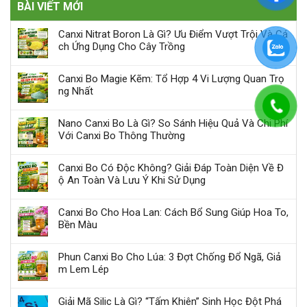
BÀI VIẾT MỚI
Canxi Nitrat Boron Là Gì? Ưu Điểm Vượt Trội Và Cá
ch Ứng Dụng Cho Cây Trồng
Canxi Bo Magie Kẽm: Tổ Hợp 4 Vi Lượng Quan Trọ
ng Nhất
Nano Canxi Bo Là Gì? So Sánh Hiệu Quả Và Chi Phí
Với Canxi Bo Thông Thường
Canxi Bo Có Độc Không? Giải Đáp Toàn Diện Về Đ
ộ An Toàn Và Lưu Ý Khi Sử Dụng
Canxi Bo Cho Hoa Lan: Cách Bổ Sung Giúp Hoa To,
Bền Màu
Phun Canxi Bo Cho Lúa: 3 Đợt Chống Đổ Ngã, Giả
m Lem Lép
Giải Mã Silic Là Gì? “Tấm Khiên” Sinh Học Đột Phá