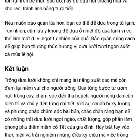
tồn tại trên bề mặt. Sau đó, hãy để dưa nơi thoáng mát và
khô ráo, tránh ánh nắng trực tiếp.
Nếu muốn bảo quản lâu hơn, bạn có thể để dưa trong tủ lạnh.
Tuy nhiên, cần lưu ý không để dưa ở nhiệt độ quá lạnh vì có
thể làm mất đi vị ngọt tự nhiên của quả. Bảo quản đúng cách
sẽ giúp bạn thưởng thức hương vị dưa lưới tươi ngon suốt
cả mùa lễ hội.
Kết luận
Trồng dưa lưới không chỉ mang lại năng suất cao mà còn
đem lại niềm vui cho người trồng. Qua từng bước từ ươm
hạt, trồng cây, chăm sóc đến thu hoạch, người nông dân cần
kiên trì và chú ý đến từng chi tiết. Với sự chuẩn bị kỹ lưỡng
và phương pháp chăm sóc bài bản, chắc chắn rằng bạn sẽ
có những trái dưa lưới ngọt ngào, chất lượng, góp phần làm
phong phú thêm mâm cỗ Tết của gia đình. Hãy bắt tay vào
thực hiện và trải nghiệm những điều kỳ diệu mà việc trồng