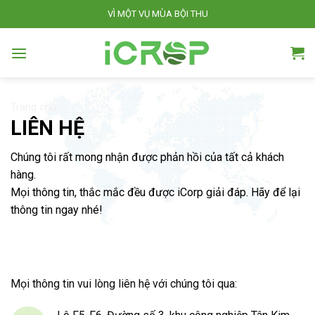
S
VÌ MỘT VỤ MÙA BỘI THU
k
i
p
t
o
Trang chủ
c
LIÊN HỆ
o
n
Chúng tôi rất mong nhận được phản hồi của tất cả khách
t
hàng.
e
Mọi thông tin, thắc mắc đều được iCorp giải đáp. Hãy để lại
n
thông tin ngay nhé!
t
Mọi thông tin vui lòng liên hệ với chúng tôi qua: