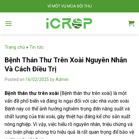
S
VÌ MỘT VỤ MÙA BỘI THU
k
i
p
t
o
Trang chủ
»
Tin tức
c
o
Bệnh Thán Thư Trên Xoài Nguyên Nhân
n
Và Cách Điều Trị
t
Posted on
16/02/2025
by
Admin
e
n
Bệnh thán thư trên xoài
(Bệnh thán thư trên xoài) là một
t
vấn đề phổ biến và đáng lo ngại đối với các nhà vườn xoài.
Bệnh này có thể ảnh hưởng nghiêm trọng đến năng suất và
chất lượng của trái xoài, gây thiệt hại đáng kể cho sản xuất
nông nghiệp. Vì vậy, việc hiểu rõ nguyên nhân, triệu chứng và
các biện pháp phòng trừ hiệu quả là rất quan trọng để bảo vệ