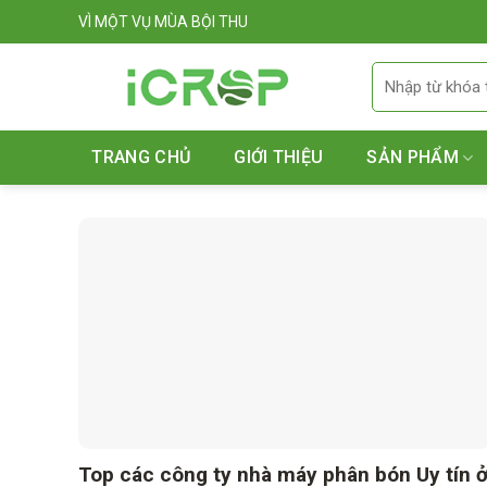
Skip
VÌ MỘT VỤ MÙA BỘI THU
to
content
Tìm
kiếm:
TRANG CHỦ
GIỚI THIỆU
SẢN PHẨM
Top các công ty nhà máy phân bón Uy tín 