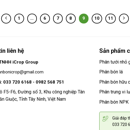
1
…
6
7
8
9
10
11
in liên hệ
Sản phẩm c
Phân tưới nhỏ g
TNHH iCrop Group
Phân bón lá
anbonicrop@gmail.com
Phân bón hữu 
i: 033 720 6168 - 0982 568 751
ô F5-F6, Đường số 3, Khu công nghiệp Tân
Phân trung vi l
ần Giuộc, Tỉnh Tây Ninh, Việt Nam
Phân bón NPK
Giải đáp 
033 720 6