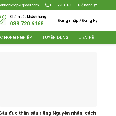
anbonicrop@gmail.com
033 720 6168
Giỏ hàng
Chăm sóc khách hàng
Đăng nhập / Đăng ký
033.720.6168
ỨC NÔNG NGHIỆP
TUYỂN DỤNG
LIÊN HỆ
Sâu đục thân sầu riêng Nguyên nhân, cách